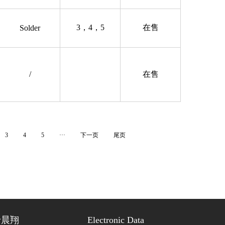
3，4，5
在售
Solder
/
在售
3
4
5
···
下一页
尾页
于晨翔
Electronic Data