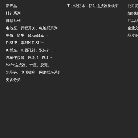
新产品
工业级防水，防油连接器及线束
公司
排针系列
组织
排母系列
产品
电池座、行程开关、电池桶系列
企业
牛角、简牛、MicroMatc···
品质
D-SUB、车PIN D-SU···
IC插座、IC圆孔针、双头针、···
汽车连接器、PC104、PC1···
Wafer连接器、针座、胶壳、···
水晶头、电话插座、网络插座系列
更多分类