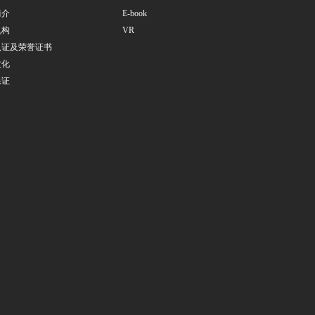
简介
E-book
机构
VR
认证及荣誉证书
文化
保证