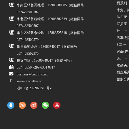
桶系列
华南区销售冯经理：19906580685（微信同号）
牛角、简牛
0574-63509587
D-SUB、
华北区销售程经理：19906582539（微信同号）
IC插座
0574-63509587
针、···
华东区销售余经理：15888525318（微信同号）
汽车连接
0574-63509579
PC1···
销售总监余总：13606740017（微信同号）
Wafe
0574-63502375
壳、···
投诉电话：13606740017（微信同号）
水晶头
0574-6350 7299 6351 0817
插座系
business@connfly.com
更多分
sales@connfly.com
浙ICP备2022022513号-1