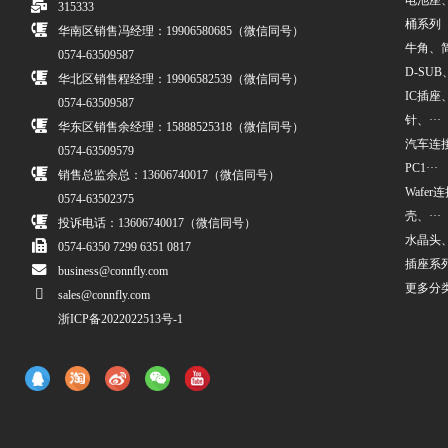
电池座
315333
桶系列
华南区销售冯经理：19906580685（微信同号）
牛角、简牛
0574-63509587
D-SUB、
华北区销售程经理：19906582539（微信同号）
IC插座
0574-63509587
针、···
华东区销售余经理：15888525318（微信同号）
汽车连接
0574-63509579
PC1···
销售总监余总：13606740017（微信同号）
Wafe
0574-63502375
壳、···
投诉电话：13606740017（微信同号）
水晶头
0574-6350 7299 6351 0817
插座系
business@connfly.com
更多分
sales@connfly.com
浙ICP备2022022513号-1