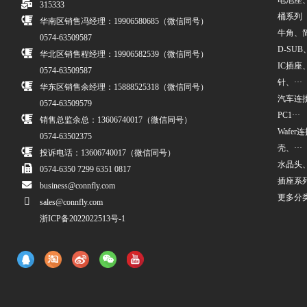
电池座
315333
桶系列
华南区销售冯经理：19906580685（微信同号）
牛角、简牛
0574-63509587
D-SUB、
华北区销售程经理：19906582539（微信同号）
IC插座
0574-63509587
针、···
华东区销售余经理：15888525318（微信同号）
汽车连接
0574-63509579
PC1···
销售总监余总：13606740017（微信同号）
Wafe
0574-63502375
壳、···
投诉电话：13606740017（微信同号）
水晶头
0574-6350 7299 6351 0817
插座系
business@connfly.com
更多分
sales@connfly.com
浙ICP备2022022513号-1