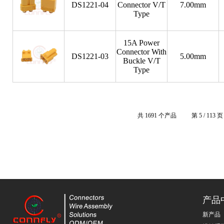
DS1221-04
Connector V/T
7.00mm
Type
15A Power
Connector With
DS1221-03
5.00mm
Buckle V/T
Type
共 1691 个产品
第 5 / 113 页
产品
新产品