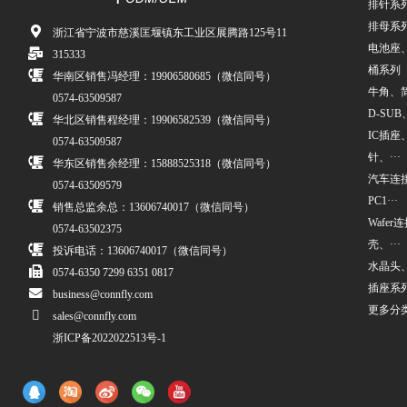
排针系
排母系
浙江省宁波市慈溪匡堰镇东工业区展腾路125号11
电池座
315333
桶系列
华南区销售冯经理：19906580685（微信同号）
牛角、简牛
0574-63509587
D-SUB、
华北区销售程经理：19906582539（微信同号）
IC插座
0574-63509587
针、···
华东区销售余经理：15888525318（微信同号）
汽车连接
0574-63509579
PC1···
销售总监余总：13606740017（微信同号）
Wafe
0574-63502375
壳、···
投诉电话：13606740017（微信同号）
水晶头
0574-6350 7299 6351 0817
插座系
business@connfly.com
更多分
sales@connfly.com
浙ICP备2022022513号-1