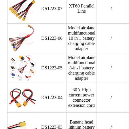
XT60 Parallel
DS1223-07
/
Line
Model airplane
multifunctional
DS1223-06
10 in 1 battery
/
charging cable
adapter
Model airplane
multifunctional
DS1223-05
8-in-1 battery
/
charging cable
adapter
30A High
current power
DS1223-04
/
connector
extension cord
Banana head
DS1223-03
lithium battery
/