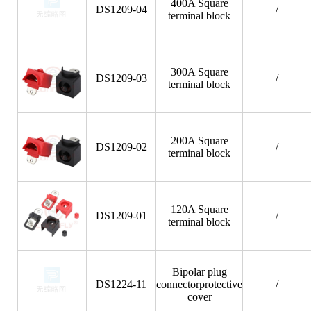
400A Square
DS1209-04
/
terminal block
300A Square
DS1209-03
/
terminal block
200A Square
DS1209-02
/
terminal block
120A Square
DS1209-01
/
terminal block
Bipolar plug
DS1224-11
connectorprotective
/
cover