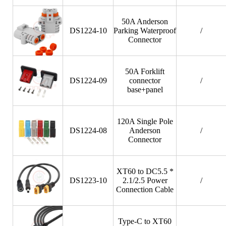
50A Anderson
DS1224-10
Parking Waterproof
/
Connector
50A Forklift
DS1224-09
connector
/
base+panel
120A Single Pole
DS1224-08
Anderson
/
Connector
XT60 to DC5.5 *
DS1223-10
2.1/2.5 Power
/
Connection Cable
Type-C to XT60