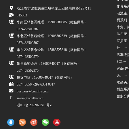
排母系
浙江省宁波市慈溪匡堰镇东工业区展腾路125号11
电池座
315333
桶系列
华南区销售冯经理：19906580685（微信同号）
牛角、简牛
0574-63509587
D-SUB、
华北区销售程经理：19906582539（微信同号）
IC插座
0574-63509587
针、···
华东区销售余经理：15888525318（微信同号）
汽车连接
0574-63509579
PC1···
销售总监余总：13606740017（微信同号）
Wafe
0574-63502375
壳、···
投诉电话：13606740017（微信同号）
水晶头
0574-6350 7299 6351 0817
插座系
business@connfly.com
更多分
sales@connfly.com
浙ICP备2022022513号-1