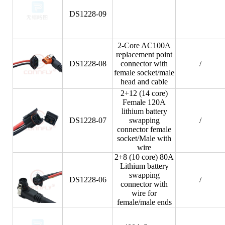
DS1228-09
2-Core AC100A
replacement point
DS1228-08
connector with
/
female socket/male
head and cable
2+12 (14 core)
Female 120A
lithium battery
DS1228-07
swapping
/
connector female
socket/Male with
wire
2+8 (10 core) 80A
Lithium battery
swapping
DS1228-06
/
connector with
wire for
female/male ends