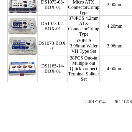
DS1073-03-
Micro ATX
3.00mm
BOX-01
ConnectorCrimp
Type
370PCS 4.2mm
DS1073-02-
ATX
4.20mm
BOX-01
ConnectorCrimp
Type
530PCS
DS1073-BOX-
3.96mm Wafer
3.96mm
01
VH Type Set
38PCS One-in
Multiple-out
DS1165-14-
Quick-connect
4.60mm
BOX-01
Terminal Splitter
Set
共 1691 个产品
第 1 / 113 