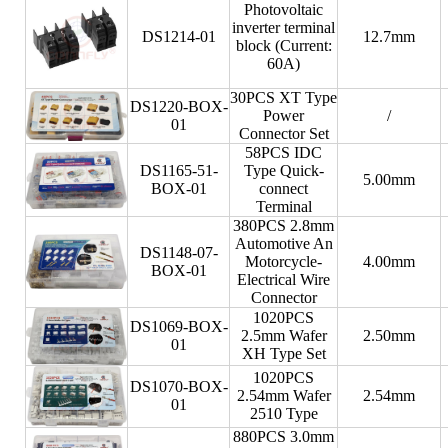
Photovoltaic
inverter terminal
DS1214-01
12.7mm
block (Current:
60A)
30PCS XT Type
DS1220-BOX-
Power
/
01
Connector Set
58PCS IDC
DS1165-51-
Type Quick-
5.00mm
BOX-01
connect
Terminal
380PCS 2.8mm
Automotive An
DS1148-07-
Motorcycle-
4.00mm
BOX-01
Electrical Wire
Connector
1020PCS
DS1069-BOX-
2.5mm Wafer
2.50mm
01
XH Type Set
1020PCS
DS1070-BOX-
2.54mm Wafer
2.54mm
01
2510 Type
880PCS 3.0mm