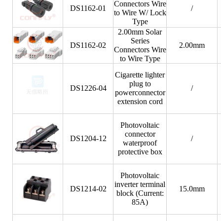
Connectors Wire
DS1162-01
/
to Wire W/ Lock
Type
2.00mm Solar
Series
DS1162-02
2.00mm
Connectors Wire
to Wire Type
Cigarette lighter
plug to
DS1226-04
/
powerconnector
extension cord
Photovoltaic
connector
DS1204-12
/
waterproof
protective box
Photovoltaic
inverter terminal
DS1214-02
15.0mm
block (Current:
85A)