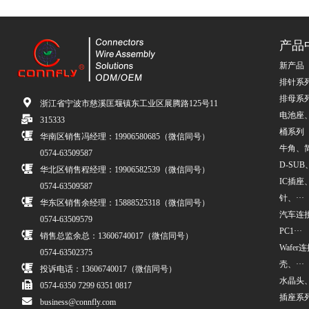
产品
新产品
排针系
排母系
浙江省宁波市慈溪匡堰镇东工业区展腾路125号11
电池座
315333
桶系列
华南区销售冯经理：19906580685（微信同号）
牛角、简牛
0574-63509587
D-SUB、
华北区销售程经理：19906582539（微信同号）
IC插座
0574-63509587
针、···
华东区销售余经理：15888525318（微信同号）
汽车连接
0574-63509579
PC1···
销售总监余总：13606740017（微信同号）
Wafe
0574-63502375
壳、···
投诉电话：13606740017（微信同号）
水晶头
0574-6350 7299 6351 0817
插座系
business@connfly.com