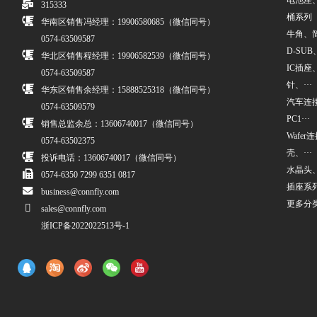
电池座
315333
桶系列
华南区销售冯经理：19906580685（微信同号）
牛角、简牛
0574-63509587
D-SUB、
华北区销售程经理：19906582539（微信同号）
IC插座
0574-63509587
针、···
华东区销售余经理：15888525318（微信同号）
汽车连接
0574-63509579
PC1···
销售总监余总：13606740017（微信同号）
Wafe
0574-63502375
壳、···
投诉电话：13606740017（微信同号）
水晶头
0574-6350 7299 6351 0817
插座系
business@connfly.com
更多分
sales@connfly.com
浙ICP备2022022513号-1