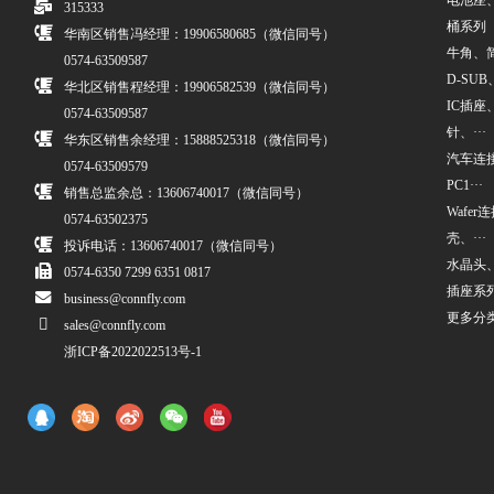
电池座
315333
桶系列
华南区销售冯经理：19906580685（微信同号）
牛角、简牛
0574-63509587
D-SUB、
华北区销售程经理：19906582539（微信同号）
IC插座
0574-63509587
针、···
华东区销售余经理：15888525318（微信同号）
汽车连接
0574-63509579
PC1···
销售总监余总：13606740017（微信同号）
Wafe
0574-63502375
壳、···
投诉电话：13606740017（微信同号）
水晶头
0574-6350 7299 6351 0817
插座系
business@connfly.com
更多分
sales@connfly.com
浙ICP备2022022513号-1