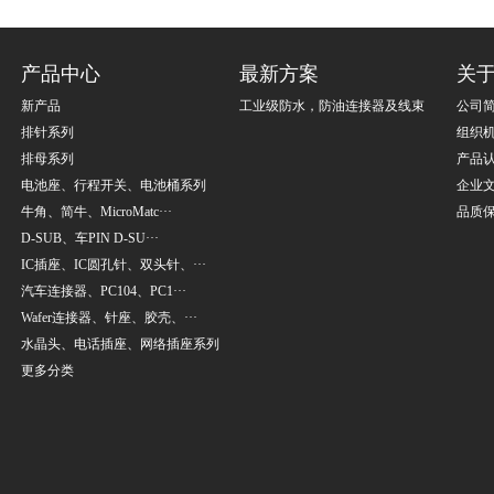
产品中心
最新方案
关
新产品
工业级防水，防油连接器及线束
公司
排针系列
组织
排母系列
产品
电池座、行程开关、电池桶系列
企业
牛角、简牛、MicroMatc···
品质
D-SUB、车PIN D-SU···
IC插座、IC圆孔针、双头针、···
汽车连接器、PC104、PC1···
Wafer连接器、针座、胶壳、···
水晶头、电话插座、网络插座系列
更多分类