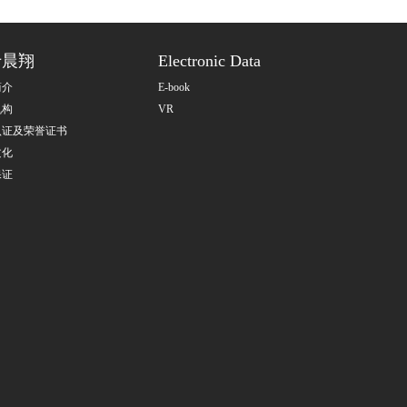
于晨翔
Electronic Data
简介
E-book
机构
VR
认证及荣誉证书
文化
保证