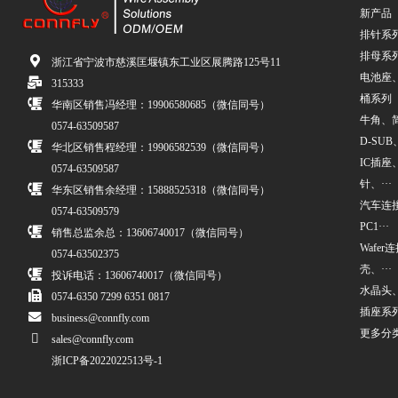
新产品
排针系
排母系
浙江省宁波市慈溪匡堰镇东工业区展腾路125号11
电池座
315333
桶系列
华南区销售冯经理：19906580685（微信同号）
牛角、简牛
0574-63509587
D-SUB、
华北区销售程经理：19906582539（微信同号）
IC插座
0574-63509587
针、···
华东区销售余经理：15888525318（微信同号）
汽车连接
0574-63509579
PC1···
销售总监余总：13606740017（微信同号）
Wafe
0574-63502375
壳、···
投诉电话：13606740017（微信同号）
水晶头
0574-6350 7299 6351 0817
插座系
business@connfly.com
更多分
sales@connfly.com
浙ICP备2022022513号-1