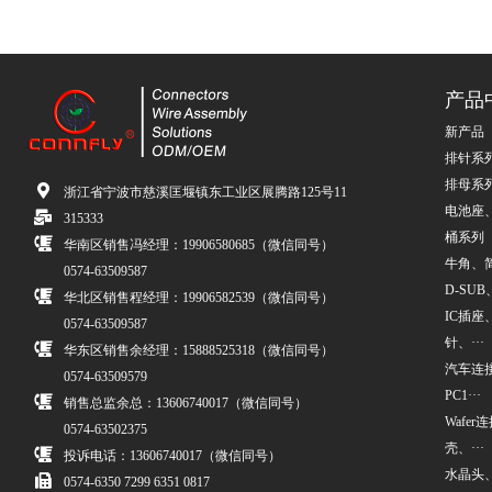
产品
新产品
排针系
排母系
浙江省宁波市慈溪匡堰镇东工业区展腾路125号11
电池座
315333
桶系列
华南区销售冯经理：19906580685（微信同号）
牛角、简牛
0574-63509587
D-SUB、
华北区销售程经理：19906582539（微信同号）
IC插座
0574-63509587
针、···
华东区销售余经理：15888525318（微信同号）
汽车连接
0574-63509579
PC1···
销售总监余总：13606740017（微信同号）
Wafe
0574-63502375
壳、···
投诉电话：13606740017（微信同号）
水晶头
0574-6350 7299 6351 0817