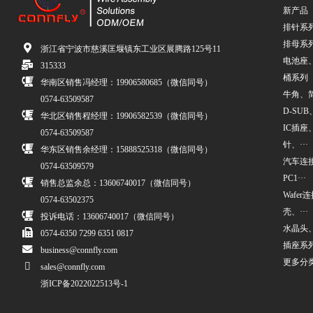
新产品
排针系
排母系
浙江省宁波市慈溪匡堰镇东工业区展腾路125号11
电池座
315333
桶系列
华南区销售冯经理：19906580685（微信同号）
牛角、简牛
0574-63509587
D-SUB、
华北区销售程经理：19906582539（微信同号）
IC插座
0574-63509587
针、···
华东区销售余经理：15888525318（微信同号）
汽车连接
0574-63509579
PC1···
销售总监余总：13606740017（微信同号）
Wafe
0574-63502375
壳、···
投诉电话：13606740017（微信同号）
水晶头
0574-6350 7299 6351 0817
插座系
business@connfly.com
更多分
sales@connfly.com
浙ICP备2022022513号-1