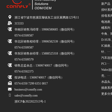
新产品
排针系
排母系
浙江省宁波市慈溪匡堰镇东工业区展腾路125号11
电池座
315333
桶系列
华南区销售冯经理：19906580685（微信同号）
牛角、简牛
0574-63509587
D-SUB、
华北区销售程经理：19906582539（微信同号）
IC插座
0574-63509587
针、···
华东区销售余经理：15888525318（微信同号）
汽车连接
0574-63509579
PC1···
销售总监余总：13606740017（微信同号）
Wafe
0574-63502375
壳、···
投诉电话：13606740017（微信同号）
水晶头
0574-6350 7299 6351 0817
插座系
business@connfly.com
更多分
sales@connfly.com
浙ICP备2022022513号-1