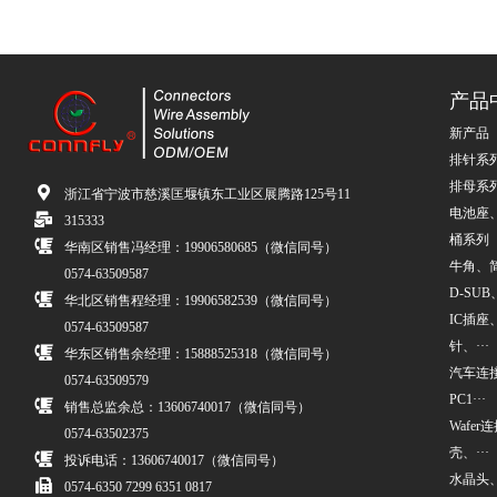
产品
新产品
排针系
排母系
浙江省宁波市慈溪匡堰镇东工业区展腾路125号11
电池座
315333
桶系列
华南区销售冯经理：19906580685（微信同号）
牛角、简牛
0574-63509587
D-SUB、
华北区销售程经理：19906582539（微信同号）
IC插座
0574-63509587
针、···
华东区销售余经理：15888525318（微信同号）
汽车连接
0574-63509579
PC1···
销售总监余总：13606740017（微信同号）
Wafe
0574-63502375
壳、···
投诉电话：13606740017（微信同号）
水晶头
0574-6350 7299 6351 0817