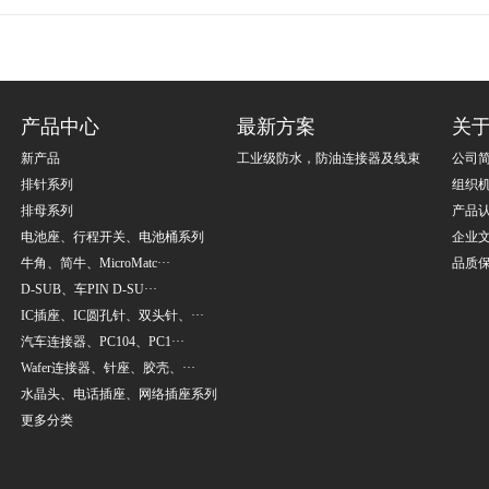
产品中心
最新方案
关
新产品
工业级防水，防油连接器及线束
公司
排针系列
组织
排母系列
产品
电池座、行程开关、电池桶系列
企业
牛角、简牛、MicroMatc···
品质
D-SUB、车PIN D-SU···
IC插座、IC圆孔针、双头针、···
汽车连接器、PC104、PC1···
Wafer连接器、针座、胶壳、···
水晶头、电话插座、网络插座系列
更多分类