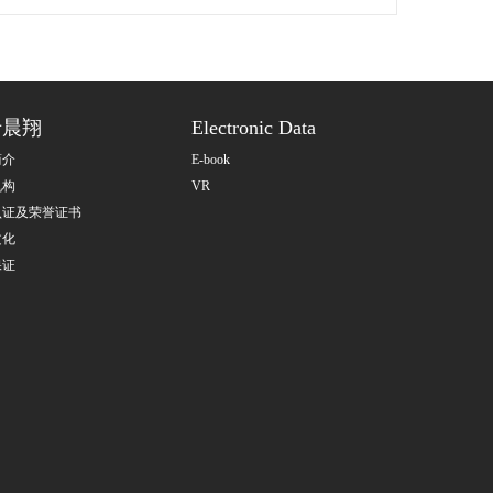
于晨翔
Electronic Data
简介
E-book
机构
VR
认证及荣誉证书
文化
保证