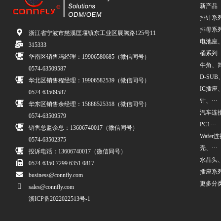
新产品
排针系
排母系
浙江省宁波市慈溪匡堰镇东工业区展腾路125号11
电池座
315333
桶系列
华南区销售冯经理：19906580685（微信同号）
牛角、简牛
0574-63509587
D-SUB、
华北区销售程经理：19906582539（微信同号）
IC插座
0574-63509587
针、···
华东区销售余经理：15888525318（微信同号）
汽车连接
0574-63509579
PC1···
销售总监余总：13606740017（微信同号）
Wafe
0574-63502375
壳、···
投诉电话：13606740017（微信同号）
水晶头
0574-6350 7299 6351 0817
插座系
business@connfly.com
更多分
sales@connfly.com
浙ICP备2022022513号-1