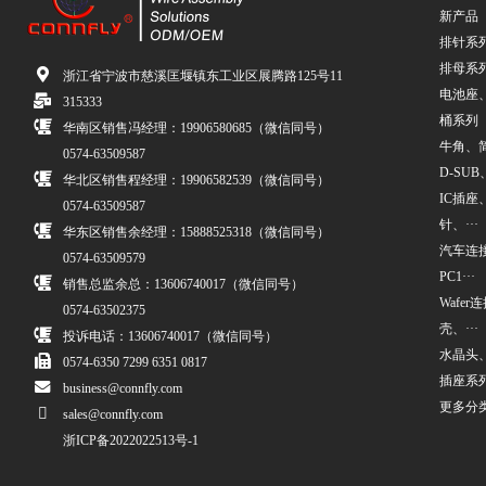
新产品
排针系
排母系
浙江省宁波市慈溪匡堰镇东工业区展腾路125号11
电池座
315333
桶系列
华南区销售冯经理：19906580685（微信同号）
牛角、简牛
0574-63509587
D-SUB、
华北区销售程经理：19906582539（微信同号）
IC插座
0574-63509587
针、···
华东区销售余经理：15888525318（微信同号）
汽车连接
0574-63509579
PC1···
销售总监余总：13606740017（微信同号）
Wafe
0574-63502375
壳、···
投诉电话：13606740017（微信同号）
水晶头
0574-6350 7299 6351 0817
插座系
business@connfly.com
更多分
sales@connfly.com
浙ICP备2022022513号-1